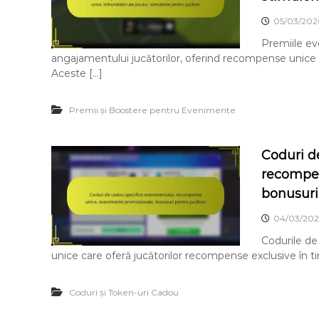
05/03/202
Premiile ev
angajamentului jucătorilor, oferind recompense unice 
Aceste […]
Premii și Boostere pentru Evenimente
Coduri d
recompen
bonusuri
04/03/202
Codurile de
unice care oferă jucătorilor recompense exclusive în ti
Coduri și Token-uri Cadou