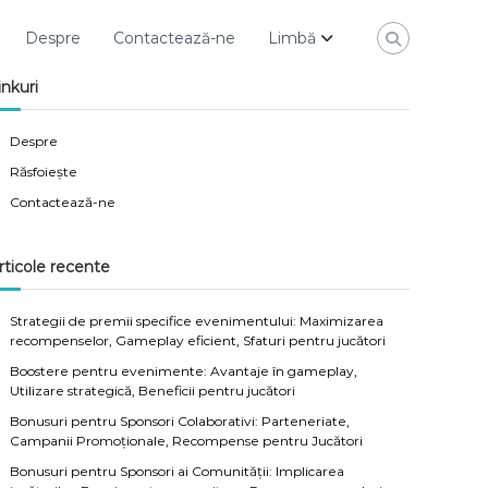
Despre
Contactează-ne
Limbă
inkuri
Despre
Răsfoiește
Contactează-ne
rticole recente
Strategii de premii specifice evenimentului: Maximizarea
recompenselor, Gameplay eficient, Sfaturi pentru jucători
Boostere pentru evenimente: Avantaje în gameplay,
Utilizare strategică, Beneficii pentru jucători
Bonusuri pentru Sponsori Colaborativi: Parteneriate,
Campanii Promoționale, Recompense pentru Jucători
Bonusuri pentru Sponsori ai Comunității: Implicarea