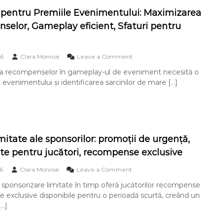
p
d
e
e
I
m
a
e
n
i pentru Premiile Evenimentului: Maximizarea
n
m
i
n
c
e
t
p
i
selor, Gameplay eficient, Sfaturi pentru
i
a
f
,
l
l
i
d
i
S
i
o
P
o
c
f
c
r
r
u
i
o
6
Clara Monroe
Leave a Comment
a
a
e
o
s
i
n
t
r
v
a recompenselor în gameplay-ul de eveniment necesită o
m
p
p
S
u
e
e
o
e
evenimentului și identificarea sarcinilor de mare […]
e
t
r
a
n
ț
c
n
r
i
j
i
i
i
t
a
p
u
m
o
f
r
t
e
c
e
n
i
u
e
n
ă
n
a
c
j
g
t
t
t
l
e
u
i
mitate ale sponsorilor: promoții de urgență,
r
o
u
e
e
c
i
u
r
l
te pentru jucători, recompense exclusive
,
v
ă
p
j
i
u
R
e
t
e
u
l
i
o
6
Clara Monroe
Leave a Comment
e
n
o
n
c
o
:
n
c
i
r
t
ă
r
r
 sponsorizare limitate în timp oferă jucătorilor recompense
O
o
m
i
r
t
,
e
te exclusive disponibile pentru o perioadă scurtă, creând un
f
m
e
u
o
E
c
e
[…]
p
n
P
r
v
o
r
e
t
r
i
e
m