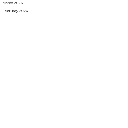
March 2026
February 2026