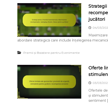
Strategi
recompen
jucători
04/03/202
Maximizare
abordare strategică care include înțelegerea mecanicii 
Premii și Boostere pentru Evenimente
Oferte li
stimulen
03/03/202
Ofertele de
și stimulen
sentiment 