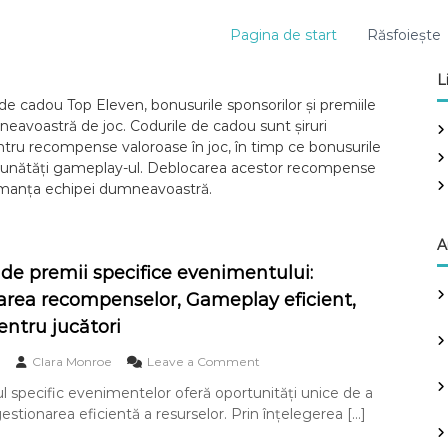
Pagina de start
Răsfoiește
L
de cadou Top Eleven, bonusurile sponsorilor și premiile
avoastră de joc. Codurile de cadou sunt șiruri
ntru recompense valoroase în joc, în timp ce bonusurile
mbunătăți gameplay-ul. Deblocarea acestor recompense
ormanța echipei dumneavoastră.
A
 de premii specifice evenimentului:
rea recompenselor, Gameplay eficient,
entru jucători
o
Clara Monroe
Leave a Comment
n
 specific evenimentelor oferă oportunități unice de a
S
stionarea eficientă a resurselor. Prin înțelegerea […]
t
r