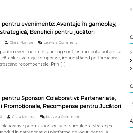
a
t
e
g
i
 pentru evenimente: Avantaje în gameplay,
i
 strategică, Beneficii pentru jucători
d
C
e
o
Clara Monroe
Leave a Comment
p
n
r
 pentru evenimente în gaming sunt instrumente puternice
B
e
jucătorilor avantaje temporare, îmbunătățind performanța
o
m
o
 crescând recompensele. Prin […]
i
s
i
t
s
e
p
r
C
e
e
c
p
i
 pentru Sponsori Colaborativi: Parteneriate,
e
S
f
 Promoționale, Recompense pentru Jucători
n
e
i
t
c
a
o
6
Clara Monroe
Leave a Comment
r
e
r
A
n
u
e
colaborative pentru sponsori sunt stimulente strategice
c
B
e
v
randuri în parteneriat cu platforme de jocuri pentru a
h
o
v