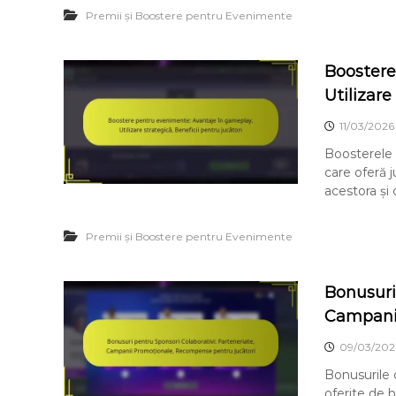
Premii și Boostere pentru Evenimente
Boostere
Utilizare
11/03/2026
Boosterele
care oferă 
acestora și
Premii și Boostere pentru Evenimente
Bonusuri
Campanii
09/03/202
Bonusurile 
oferite de b