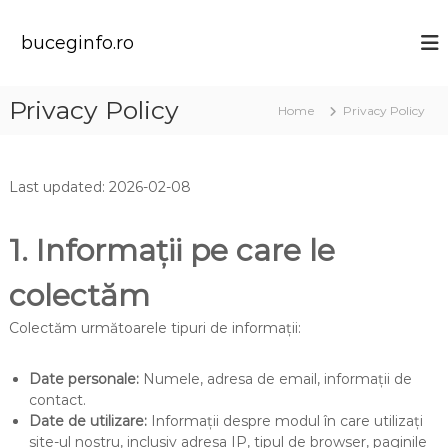
S
k
buceginfo.ro
i
p
t
Privacy Policy
Home
Privacy Policy
o
c
o
n
Last updated: 2026-02-08
t
e
n
1. Informații pe care le
t
colectăm
Colectăm următoarele tipuri de informații:
Date personale:
Numele, adresa de email, informații de
contact.
Date de utilizare:
Informații despre modul în care utilizați
site-ul nostru, inclusiv adresa IP, tipul de browser, paginile